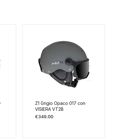
O
Z1 Grigio Opaco 017 con
Z1 Ara
VISIERA VT2B
con VI
€
349.00
€
349.