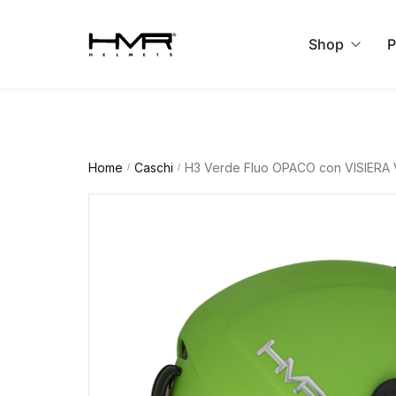
Shop
P
Ski Helmet
Home
Caschi
H3 Verde Fluo OPACO con VISIERA
/
/
Cycling Helme
Ski Visors
Work Helmet