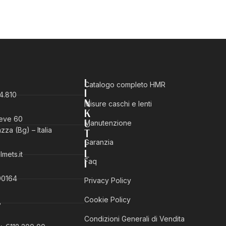
L
Catalogo completo HMR
I
4.810
N
Misure caschi e lenti
K
ieve 60
Manutenzione
U
za (Bg) – Italia
T
Garanzia
I
mets.it
L
Faq
I
90164
Privacy Policy
Cookie Policy
8
Condizioni Generali di Vendita