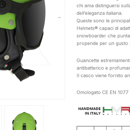
chi ama distinguersi sul
dell’eleganza italiana.
Queste sono le principal
Helmets® capaci di adatt
snowboarder che punta a
propende per un gusto pi
replique montre
Guancette estremamente
replica horloges
antibatterico e profuman
Il casco viene fornito a
Omologato CE EN 1077
replica uhren
replica rolex
replica orologi
replika klockor