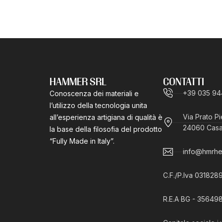
HAMMER SRL
CONTATTI
+39 035 94
Conoscenza dei materiali e
l’utilizzo della tecnologia unita
Via Prato P
all’esperienza artigiana di qualità è
24060 Casaz
la base della filosofia del prodotto
“Fully Made in Italy”.
info@hmrhel
We are engaged in the
레플리카 시계
시계 레플리카
development, production,
C.F./P.Iva 031828
marketing and sale of a wide
range of
replica watches
R.E.A BG - 35649
dispersions for different
applications such as leather