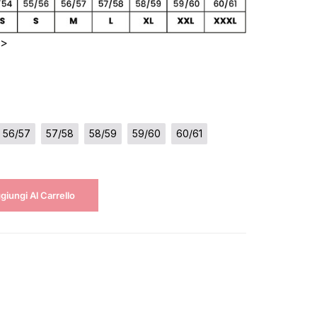
 >
56/57
57/58
58/59
59/60
60/61
giungi Al Carrello