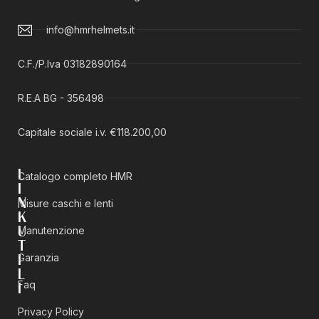
info@hmrhelmets.it
C.F./P.Iva 03182890164
R.E.A BG - 356498
Capitale sociale i.v. €118.200,00
L
Catalogo completo HMR
I
N
Misure caschi e lenti
K
Manutenzione
U
T
Garanzia
I
L
Faq
I
Privacy Policy