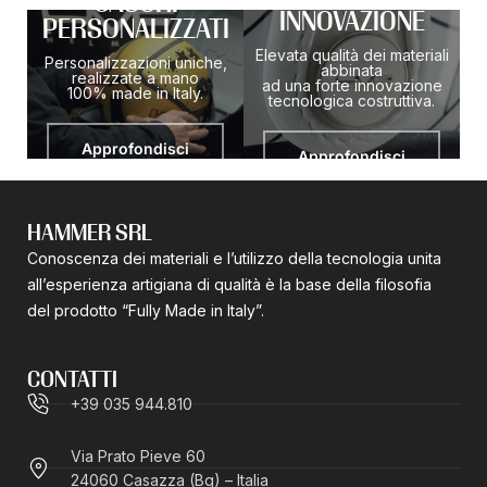
CASCHI
INNOVAZIONE
PERSONALIZZATI
Elevata qualità dei materiali
Personalizzazioni uniche,
abbinata
realizzate a mano
ad una forte innovazione
100% made in Italy.
tecnologica costruttiva.
Approfondisci
Approfondisci
HAMMER SRL
Conoscenza dei materiali e l’utilizzo della tecnologia unita
all’esperienza artigiana di qualità è la base della filosofia
del prodotto “Fully Made in Italy”.
We are engaged in the development, production,
레플리카 시계
시계 레플리카
marketing and sale of a wide range of
replica watches
CONTATTI
dispersions for different applications such as leather
+39 035 944.810
finishing, paper and textile finishing, formulation of high-
performance coatings and varnishes, cosmetics and
Via Prato Pieve 60
cosmetics, and artificial leather Production.
24060 Casazza (Bg) – Italia